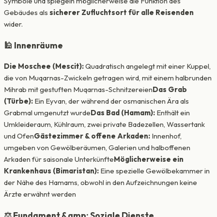
Symbole und spiegeln möglicherweise die Funktion des
Gebäudes als
sicherer Zufluchtsort für alle Reisenden
wider.
🕌 Innenräume
Die Moschee (Mescit):
Quadratisch angelegt mit einer Kuppel,
die von Muqarnas-Zwickeln getragen wird, mit einem halbrunden
Mihrab mit gestuften Muqarnas-Schnitzereien
Das Grab
(Türbe):
Ein Eyvan, der während der osmanischen Ära als
Grabmal umgenutzt wurde
Das Bad (Hamam):
Enthält ein
Umkleideraum, Kühlraum, zwei private Badezellen, Wassertank
und Ofen
Gästezimmer & offene Arkaden:
Innenhof,
umgeben von Gewölberäumen, Galerien und halboffenen
Arkaden für saisonale Unterkünfte
Möglicherweise ein
Krankenhaus (Bimaristan):
Eine spezielle Gewölbekammer in
der Nähe des Hamams, obwohl in den Aufzeichnungen keine
Ärzte erwähnt werden
⚖️ Fundament &amp; Soziale Dienste