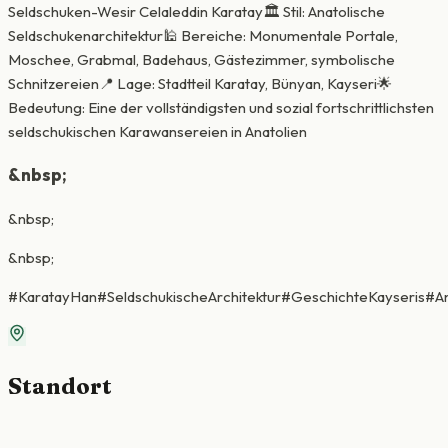
Seldschuken-Wesir Celaleddin Karatay🏛️ Stil: Anatolische
Seldschukenarchitektur🕌 Bereiche: Monumentale Portale,
Moschee, Grabmal, Badehaus, Gästezimmer, symbolische
Schnitzereien📍 Lage: Stadtteil Karatay, Bünyan, Kayseri🌟
Bedeutung: Eine der vollständigsten und sozial fortschrittlichsten
seldschukischen Karawansereien in Anatolien
&nbsp;
&nbsp;
&nbsp;
#KaratayHan#SeldschukischeArchitektur#GeschichteKayseris#A
Standort