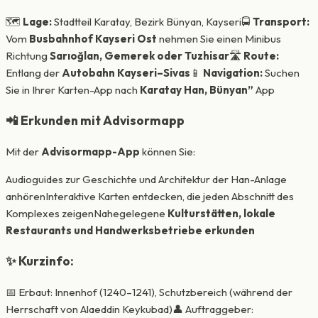
🗺️
Lage:
Stadtteil Karatay, Bezirk Bünyan, Kayseri🚍
Transport:
Vom
Busbahnhof Kayseri Ost
nehmen Sie einen Minibus
Richtung
Sarıoğlan, Gemerek oder Tuzhisar
🛣️
Route:
Entlang der
Autobahn Kayseri–Sivas
📱
Navigation:
Suchen
Sie in Ihrer Karten-App nach
Karatay Han, Bünyan”
App
📲 Erkunden mit Advisormapp
Mit der
Advisormapp-App
können Sie:
Audioguides zur Geschichte und Architektur der Han-Anlage
anhörenInteraktive Karten entdecken, die jeden Abschnitt des
Komplexes zeigenNahegelegene
Kulturstätten, lokale
Restaurants und Handwerksbetriebe erkunden
✨ Kurzinfo:
📅 Erbaut: Innenhof (1240–1241), Schutzbereich (während der
Herrschaft von Alaeddin Keykubad)👤 Auftraggeber: