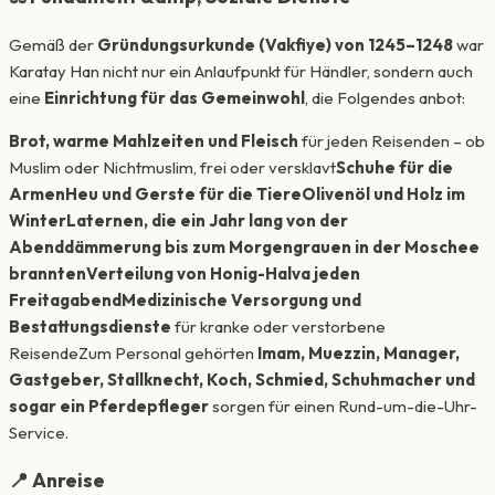
Gemäß der
Gründungsurkunde (Vakfiye) von 1245–1248
war
Karatay Han nicht nur ein Anlaufpunkt für Händler, sondern auch
eine
Einrichtung für das Gemeinwohl
, die Folgendes anbot:
Brot, warme Mahlzeiten und Fleisch
für jeden Reisenden – ob
Muslim oder Nichtmuslim, frei oder versklavt
Schuhe für die
Armen
Heu und Gerste für die Tiere
Olivenöl und Holz im
Winter
Laternen, die ein Jahr lang von der
Abenddämmerung bis zum Morgengrauen in der Moschee
brannten
Verteilung von Honig-Halva jeden
Freitagabend
Medizinische Versorgung und
Bestattungsdienste
für kranke oder verstorbene
ReisendeZum Personal gehörten
Imam, Muezzin, Manager,
Gastgeber, Stallknecht, Koch, Schmied, Schuhmacher und
sogar ein Pferdepfleger
sorgen für einen Rund-um-die-Uhr-
Service.
📍 Anreise