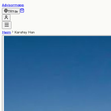
Advisormapp
TRY
de
Heim
Karatay Han