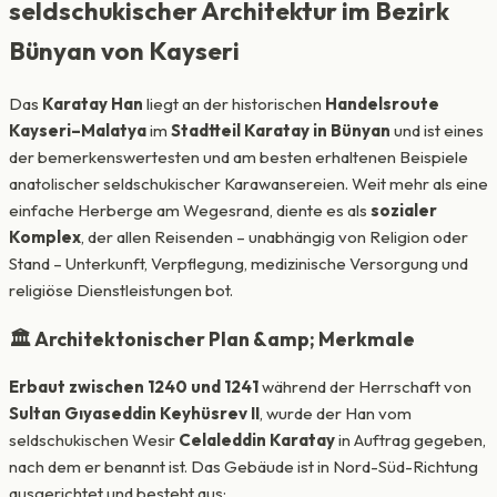
seldschukischer Architektur im Bezirk
Bünyan von Kayseri
Das
Karatay Han
liegt an der historischen
Handelsroute
Kayseri–Malatya
im
Stadtteil Karatay in Bünyan
und ist eines
der bemerkenswertesten und am besten erhaltenen Beispiele
anatolischer seldschukischer Karawansereien. Weit mehr als eine
einfache Herberge am Wegesrand, diente es als
sozialer
Komplex
, der allen Reisenden – unabhängig von Religion oder
Stand – Unterkunft, Verpflegung, medizinische Versorgung und
religiöse Dienstleistungen bot.
🏛️ Architektonischer Plan &amp; Merkmale
Erbaut zwischen 1240 und 1241
während der Herrschaft von
Sultan Gıyaseddin Keyhüsrev II
, wurde der Han vom
seldschukischen Wesir
Celaleddin Karatay
in Auftrag gegeben,
nach dem er benannt ist. Das Gebäude ist in Nord-Süd-Richtung
ausgerichtet und besteht aus: