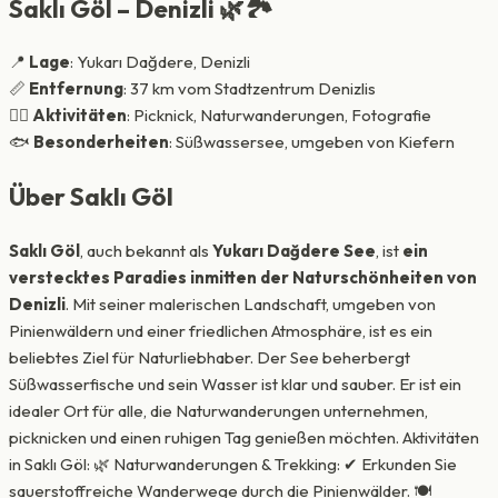
Saklı Göl – Denizli
🌿🏞️
📍
Lage
: Yukarı Dağdere, Denizli
📏
Entfernung
: 37 km vom Stadtzentrum Denizlis
🚶‍♂️
Aktivitäten
: Picknick, Naturwanderungen, Fotografie
🐟
Besonderheiten
: Süßwassersee, umgeben von Kiefern
Über Saklı Göl
Saklı Göl
, auch bekannt als
Yukarı Dağdere See
, ist
ein
verstecktes Paradies inmitten der Naturschönheiten von
Denizli
. Mit seiner malerischen Landschaft, umgeben von
Pinienwäldern und einer friedlichen Atmosphäre, ist es ein
beliebtes Ziel für Naturliebhaber. Der See beherbergt
Süßwasserfische und sein Wasser ist klar und sauber. Er ist ein
idealer Ort für alle, die Naturwanderungen unternehmen,
picknicken und einen ruhigen Tag genießen möchten. Aktivitäten
in Saklı Göl: 🌿 Naturwanderungen & Trekking: ✔ Erkunden Sie
sauerstoffreiche Wanderwege durch die Pinienwälder. 🍽️