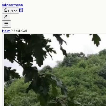
Advisormapp
TRY
de
Heim
Saklı Göl