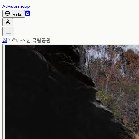
Advisormapp
TRY
ko
집
호나즈 산 국립공원