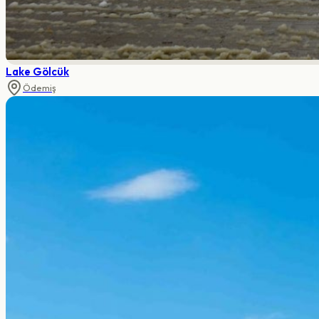
Lake Gölcük
Ödemiş