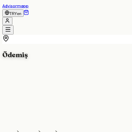
Advisormapp
TRY
en
Ödemiş