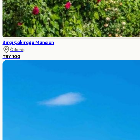
Birgi Çakırağa Mansion
Ödemiş
TRY 100